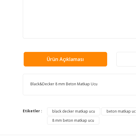
Ürün Açıklaması
Black&Decker 8 mm Beton Matkap Ucu
Bu ürünün fiyat bilgisi, resim, ürün açıklamalarında ve
Görüş ve önerileriniz için teşekkür ederiz.
Etiketler :
black decker matkap ucu
beton matkap uc
8 mm beton matkap ucu
Ürün resmi kalitesiz, bozuk veya görüntülenemiyor.
Ürün açıklamasında eksik bilgiler bulunuyor.