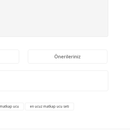
i
Önerileriniz
fımıza iletebilirsiniz.
 matkap ucu
en ucuz matkap ucu seti