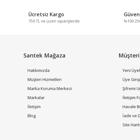
Ürün bilgilerinde hatalar bulunuyor.
Ücretsiz Kargo
Güvenl
Ürün fiyatı diğer sitelerden daha pahalı.
750 TL ve üzeri siparişlerde
%100 256 
Bu ürüne benzer farklı alternatifler olmalı.
Santek Mağaza
Müşteri
Hakkımızda
Yeni Üyel
Müşteri Hizmetleri
Üye Giriş
Marka Koruma Merkezi
Şifremi 
Markalar
İletişim 
İletişim
Havale B
Blog
İade ve 
Site Hari