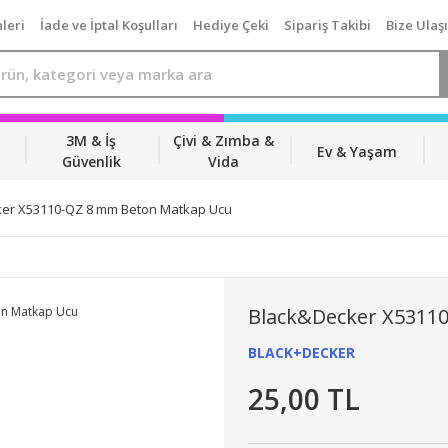
leri
İade ve İptal Koşulları
Hediye Çeki
Sipariş Takibi
Bize Ulaş
3M & İş
Çivi & Zımba &
Ev & Yaşam
Güvenlik
Vida
er X53110-QZ 8 mm Beton Matkap Ucu
Black&Decker X5311
BLACK+DECKER
25,00 TL