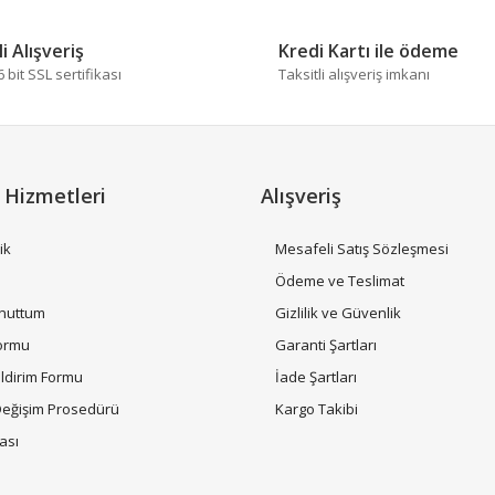
i Alışveriş
Kredi Kartı ile ödeme
bit SSL sertifikası
Taksitli alışveriş imkanı
 Hizmetleri
Alışveriş
Gönder
ik
Mesafeli Satış Sözleşmesi
i
Ödeme ve Teslimat
Unuttum
Gizlilik ve Güvenlik
Formu
Garanti Şartları
ildirim Formu
İade Şartları
Değişim Prosedürü
Kargo Takibi
tası