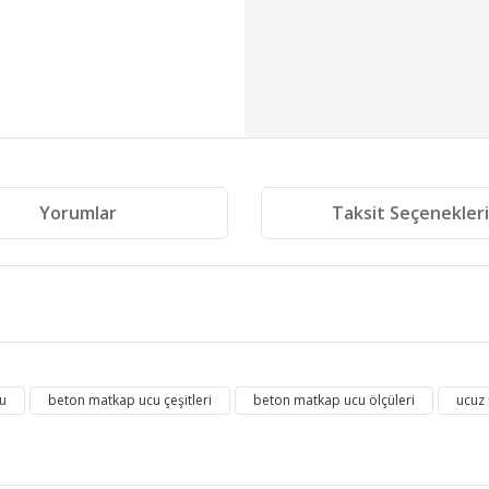
Yorumlar
Taksit Seçenekler
 diğer konularda yetersiz gördüğünüz noktaları öneri formunu kullanarak tara
u
beton matkap ucu çeşitleri
beton matkap ucu ölçüleri
ucuz
Bu ürüne ilk yorumu siz yapın!
Yorum Yaz