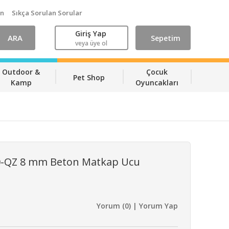
ın
Sıkça Sorulan Sorular
Giriş Yap
ARA
Sepetim
veya üye ol
Outdoor &
Çocuk
Pet Shop
Kamp
Oyuncakları
0-QZ 8 mm Beton Matkap Ucu
Yorum (0) | Yorum Yap