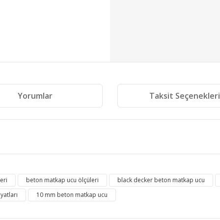
Yorumlar
Taksit Seçenekler
 diğer konularda yetersiz gördüğünüz noktaları öneri formunu kullanarak tara
eri
beton matkap ucu ölçüleri
black decker beton matkap ucu
Bu ürüne ilk yorumu siz yapın!
yatları
10 mm beton matkap ucu
Yorum Yaz