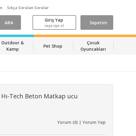
ın
Sıkça Sorulan Sorular
Giriş Yap
ARA
Sepetim
veya üye ol
Outdoor &
Çocuk
Pet Shop
Kamp
Oyuncakları
 Hı-Tech Beton Matkap ucu
Yorum (0) | Yorum Yap