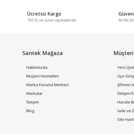
Ürün bilgilerinde hatalar bulunuyor.
Ücretsiz Kargo
Güvenl
Ürün fiyatı diğer sitelerden daha pahalı.
750 TL ve üzeri siparişlerde
%100 256 
Bu ürüne benzer farklı alternatifler olmalı.
Santek Mağaza
Müşteri
Hakkımızda
Yeni Üyel
Müşteri Hizmetleri
Üye Giriş
Marka Koruma Merkezi
Şifremi 
Markalar
İletişim 
İletişim
Havale B
Blog
İade ve 
Site Hari