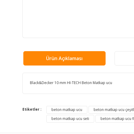
Ürün Açıklaması
Black&Decker 10 mm HI-TECH Beton Matkap ucu
Bu ürünün fiyat bilgisi, resim, ürün açıklamalarında ve
Görüş ve önerileriniz için teşekkür ederiz.
Etiketler :
beton matkap ucu
beton matkap ucu çeşitl
beton matkap ucu seti
beton matkap ucu fi
Ürün resmi kalitesiz, bozuk veya görüntülenemiyor.
Ürün açıklamasında eksik bilgiler bulunuyor.