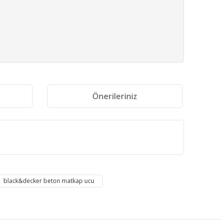
i
Önerileriniz
fımıza iletebilirsiniz.
black&decker beton matkap ucu