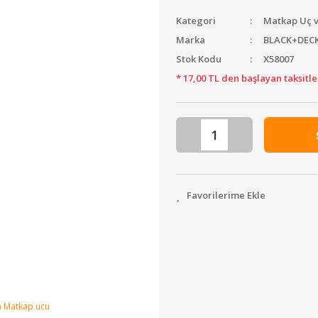
Kategori
Matkap Uç v
Marka
BLACK+DEC
Stok Kodu
X58007
* 17,00 TL den başlayan taksitle