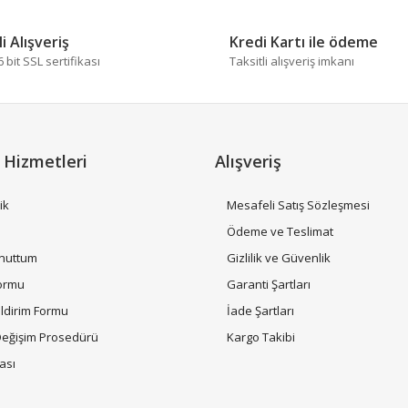
i Alışveriş
Kredi Kartı ile ödeme
bit SSL sertifikası
Taksitli alışveriş imkanı
 Hizmetleri
Alışveriş
Gönder
ik
Mesafeli Satış Sözleşmesi
i
Ödeme ve Teslimat
Unuttum
Gizlilik ve Güvenlik
Formu
Garanti Şartları
ildirim Formu
İade Şartları
Değişim Prosedürü
Kargo Takibi
tası