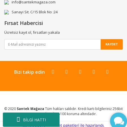
info@santekmagaza.com
Sanayi Sit. C/15 Blok No :24
Fırsat Habercisi
Ücretsiz kayıt ol, fırsatları yakala
KAYDET
Bizi takip edin
© 2020
Santek Mağaza
Tüm hakları saklıdır. Kredi kartı bilgileriniz 256bit
SSL Sertifikası ile %100 koruma altındadır.
BİLGİ HATTI
ile
ideasoft
e-