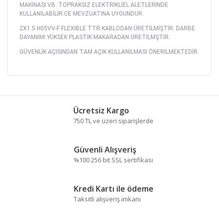
MAKİNASI VB. TOPRAKSIZ ELEKTRİKLİ
EL ALETLERİNDE
KULLANILABİLİR.
CE MEVZUATINA UYGUNDUR.
2X1.5 H05VV-F FLEXIBLE TTR KABLODAN ÜRETİLMİŞTİR. DARBE
DAYANIMI YÜKSEK PLASTİK MAKARADAN ÜRETİLMŞTİR.
GÜVENLİK AÇISINDAN TAM AÇIK KULLANILMASI ÖNERİLMEKTEDİR.
Bu ürünün fiyat bilgisi, resim, ürün
açıklamalarında ve diğer konularda yetersiz
Bu ürüne ilk yorumu siz yapın!
gördüğünüz noktaları öneri formunu kullanarak
tarafımıza iletebilirsiniz.
Ücretsiz Kargo
Görüş ve önerileriniz için teşekkür ederiz.
750 TL ve üzeri siparişlerde
Yorum Yaz
Ürün resmi kalitesiz, bozuk veya
Güvenli Alışveriş
görüntülenemiyor.
%100 256 bit SSL sertifikası
Ürün açıklamasında eksik bilgiler bulunuyor.
Ürün bilgilerinde hatalar bulunuyor.
Kredi Kartı ile ödeme
Ürün fiyatı diğer sitelerden daha pahalı.
Taksitli alışveriş imkanı
Bu ürüne benzer farklı alternatifler olmalı.