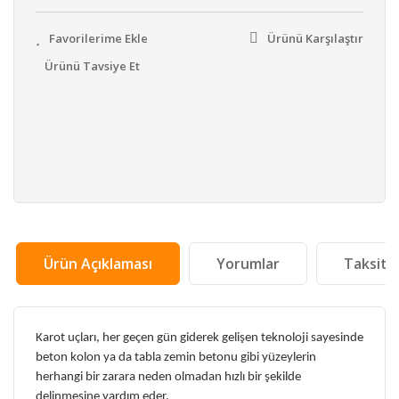
Ürünü Karşılaştır
Ürünü Tavsiye Et
Ürün Açıklaması
Yorumlar
Taksit 
Karot uçları, her geçen gün giderek gelişen teknoloji sayesinde
beton kolon ya da tabla zemin betonu gibi yüzeylerin
herhangi bir zarara neden olmadan hızlı bir şekilde
delinmesine yardım eder.