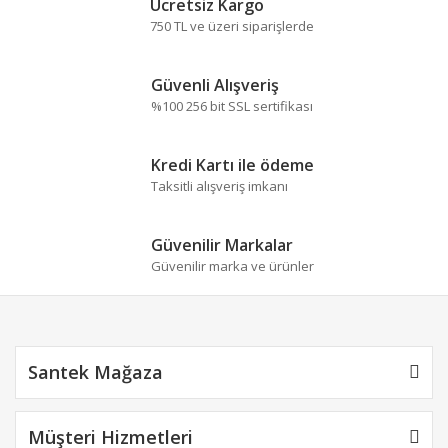
formunu kullanarak tarafımıza iletebilirsiniz.
Ücretsiz Kargo
Görüş ve önerileriniz için teşekkür ederiz.
750 TL ve üzeri siparişlerde
Yorum Yaz
Ürün resmi kalitesiz, bozuk veya görüntülenemiyor.
Güvenli Alışveriş
Ürün açıklamasında eksik bilgiler bulunuyor.
%100 256 bit SSL sertifikası
Ürün bilgilerinde hatalar bulunuyor.
Ürün fiyatı diğer sitelerden daha pahalı.
Kredi Kartı ile ödeme
Bu ürüne benzer farklı alternatifler olmalı.
Taksitli alışveriş imkanı
Güvenilir Markalar
Güvenilir marka ve ürünler
Gönder
Santek Mağaza
Müşteri Hizmetleri