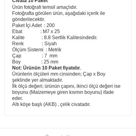
Civata 10 Paket
Ürün fotoğrafı temsil amaçlıdır.
Fotoğrafta görülen ürün, aşağıdaki içerik ile
gönderilecektir.
Paket İçi Adet : 200
Ebat : M7 x 25
Kalite : 8.8 Sertlik Kalitesindedir.
Renk : Siyah
Ölçüm Sistemi : Metrik
Çap : 7 mm
Boy : 25 mm
Not: Ürünün 10 Paket fiyatıdır.
Ürünlerin ölçüleri mm cinsinden; Çap x Boy
şeklinde yer almaktadır.
İlk ölçü değeri; ürünün çapını, ikinci ölçü değeri ise
boyunu (Malzemeye giren kısmın boyunu) ifade
eder.
Altı köşe başlı
(AKB)
, çelik civatadır.
Bu ürünün fiyat bilgisi, resim, ürün açıklamalarında ve
diğer konularda yetersiz gördüğünüz noktaları öneri
Bu ürüne ilk yorumu siz yapın!