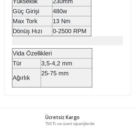
Yükseklik
230mm
Güç Girişi
480w
Max Tork
13 Nm
Dönüş Hızı
0-2500 RPM
Vida Özellikleri
Tür
3,5-4,2 mm
25-75 mm
Ağırlık
Bu ürünün fiyat bilgisi, resim, ürün açıklamalarında ve
diğer konularda yetersiz gördüğünüz noktaları öneri
Bu ürüne ilk yorumu siz yapın!
formunu kullanarak tarafımıza iletebilirsiniz.
Ücretsiz Kargo
Görüş ve önerileriniz için teşekkür ederiz.
750 TL ve üzeri siparişlerde
Yorum Yaz