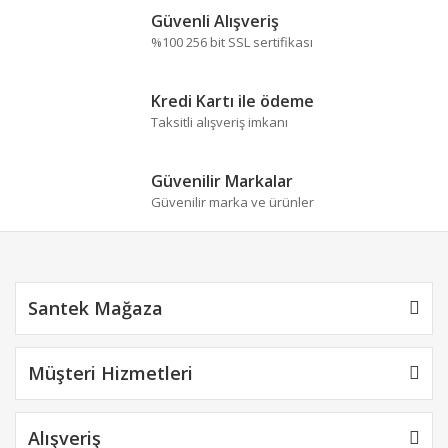
Ürün resmi kalitesiz, bozuk veya görüntülenemiyor.
Güvenli Alışveriş
Ürün açıklamasında eksik bilgiler bulunuyor.
%100 256 bit SSL sertifikası
Ürün bilgilerinde hatalar bulunuyor.
Ürün fiyatı diğer sitelerden daha pahalı.
Kredi Kartı ile ödeme
Bu ürüne benzer farklı alternatifler olmalı.
Taksitli alışveriş imkanı
Güvenilir Markalar
Güvenilir marka ve ürünler
Gönder
Santek Mağaza
Müşteri Hizmetleri
Alışveriş