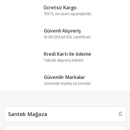
Bu ürüne benzer farklı alternatifler olmalı.
Ücretsiz Kargo
750 TL ve üzeri siparişlerde
Güvenli Alışveriş
%100 256 bit SSL sertifikası
Gönder
Kredi Kartı ile ödeme
Taksitli alışveriş imkanı
Güvenilir Markalar
Güvenilir marka ve ürünler
Santek Mağaza