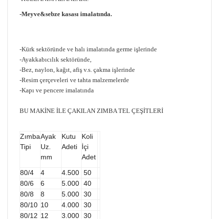
-Meyve&sebze kasası imalatında.
-Kürk sektöründe ve halı imalatında germe işlerinde
-Ayakkabıcılık sektöründe,
-Bez, naylon, kağıt, afiş v.s. çakma işlerinde
-Resim çerçeveleri ve tahta malzemelerde
-Kapı ve pencere imalatında
BU MAKİNE İLE ÇAKILAN ZIMBA TEL ÇEŞİTLERİ
Zımba
Ayak
Kutu
Koli
Tipi
Uz.
Adeti
İçi
mm
Adet
80/4
4
4.500
50
80/6
6
5.000
40
80/8
8
5.000
30
80/10
10
4.000
30
80/12
12
3.000
30