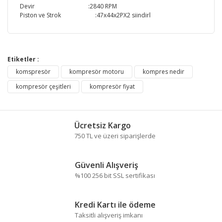
Devir :2840 RPM
Piston ve Strok :47x44x2PX2 siindirl
Bu ürünün fiyat bilgisi, resim, ürün açıklamalarında ve
diğer konularda yetersiz gördüğünüz noktaları öneri
Etiketler :
Bu ürüne ilk yorumu siz yapın!
formunu kullanarak tarafımıza iletebilirsiniz.
komspresör
kompresör motoru
kompres nedir
Görüş ve önerileriniz için teşekkür ederiz.
kompresör çeşitleri
kompresör fiyat
Yorum Yaz
Ürün resmi kalitesiz, bozuk veya görüntülenemiyor.
Ürün açıklamasında eksik bilgiler bulunuyor.
Ücretsiz Kargo
Ürün bilgilerinde hatalar bulunuyor.
750 TL ve üzeri siparişlerde
Ürün fiyatı diğer sitelerden daha pahalı.
Bu ürüne benzer farklı alternatifler olmalı.
Güvenli Alışveriş
%100 256 bit SSL sertifikası
Kredi Kartı ile ödeme
Taksitli alışveriş imkanı