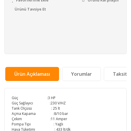
Ürünü Tavsiye Et
Ürün Açıklaması
Yorumlar
Taksit 
Güç :3 HP
Güç Sağlayıcı :230 V/HZ
Tank Ölçüsü : 25 lt
Açma Kapama :8/10 bar
Çekim :11 Amper
Pompa Tipi : Yağlı
Hava Tüketimi : 433 lt/dk