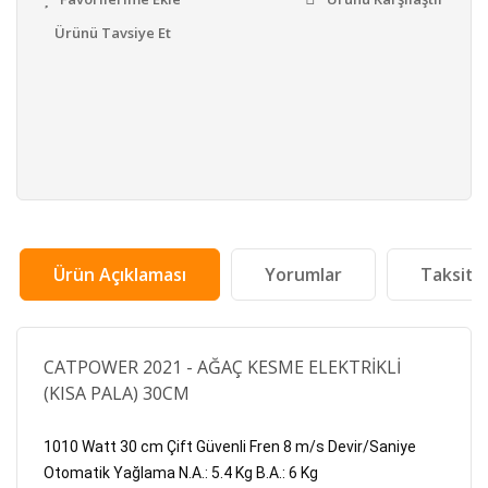
Ürünü Tavsiye Et
Ürün Açıklaması
Yorumlar
Taksit 
CATPOWER 2021 - AĞAÇ KESME ELEKTRİKLİ
(KISA PALA) 30CM
1010 Watt 30 cm Çift Güvenli Fren 8 m/s Devir/Saniye 
Otomatik Yağlama N.A.: 5.4 Kg B.A.: 6 Kg