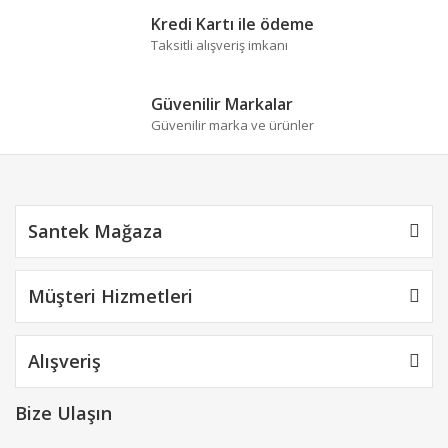
Ürün bilgilerinde hatalar bulunuyor.
Kredi Kartı ile ödeme
Ürün fiyatı diğer sitelerden daha pahalı.
Taksitli alışveriş imkanı
Bu ürüne benzer farklı alternatifler olmalı.
Güvenilir Markalar
Güvenilir marka ve ürünler
Gönder
Santek Mağaza
Müşteri Hizmetleri
Alışveriş
Bize Ulaşın