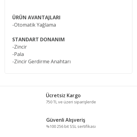
ÜRÜN AVANTAJLARI
-Otomatik Yağlama
STANDART DONANIM
-Zincir
-Pala
-Zincir Gerdirme Anahtarı
Bu ürünün fiyat bilgisi, resim, ürün
açıklamalarında ve diğer konularda yetersiz
Bu ürüne ilk yorumu siz yapın!
gördüğünüz noktaları öneri formunu kullanarak
tarafımıza iletebilirsiniz.
Ücretsiz Kargo
Görüş ve önerileriniz için teşekkür ederiz.
750 TL ve üzeri siparişlerde
Yorum Yaz
Ürün resmi kalitesiz, bozuk veya
Güvenli Alışveriş
görüntülenemiyor.
%100 256 bit SSL sertifikası
Ürün açıklamasında eksik bilgiler bulunuyor.