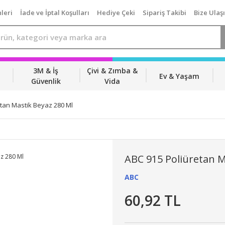
leri
İade ve İptal Koşulları
Hediye Çeki
Sipariş Takibi
Bize Ulaş
3M & İş
Çivi & Zımba &
Ev & Yaşam
Güvenlik
Vida
etan Mastik Beyaz 280 Ml
ABC 915 Poliüretan M
ABC
60,92 TL