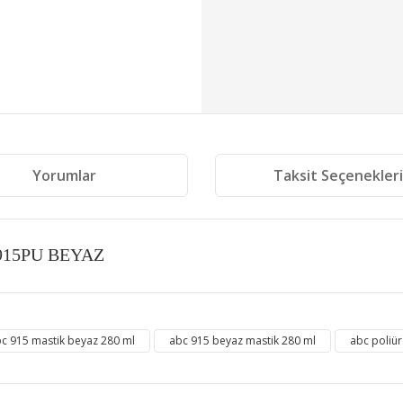
Yorumlar
Taksit Seçenekler
l 915PU BEYAZ
 diğer konularda yetersiz gördüğünüz noktaları öneri formunu kullanarak tara
c 915 mastik beyaz 280 ml
abc 915 beyaz mastik 280 ml
abc poliü
Bu ürüne ilk yorumu siz yapın!
Yorum Yaz