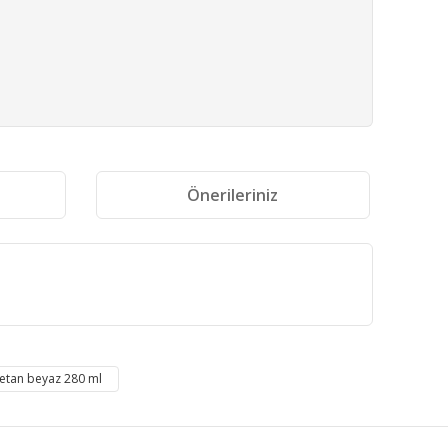
i
Önerileriniz
fımıza iletebilirsiniz.
retan beyaz 280 ml