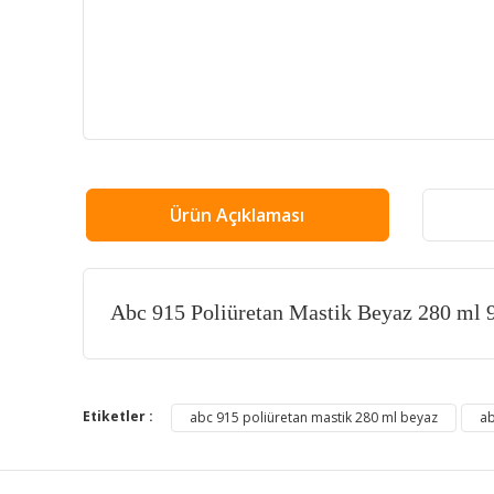
Ürün Açıklaması
Abc 915 Poliüretan Mastik Beyaz 280 m
Bu ürünün fiyat bilgisi, resim, ürün açıklamalarında ve
Görüş ve önerileriniz için teşekkür ederiz.
Etiketler :
abc 915 poliüretan mastik 280 ml beyaz
ab
Ürün resmi kalitesiz, bozuk veya görüntülenemiyor.