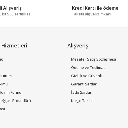
i Alışveriş
Kredi Kartı ile ödeme
bit SSL sertifikası
Taksitli alışveriş imkanı
 Hizmetleri
Alışveriş
ik
Mesafeli Satış Sözleşmesi
Gönder
i
Ödeme ve Teslimat
Unuttum
Gizlilik ve Güvenlik
Formu
Garanti Şartları
ildirim Formu
İade Şartları
Değişim Prosedürü
Kargo Takibi
tası