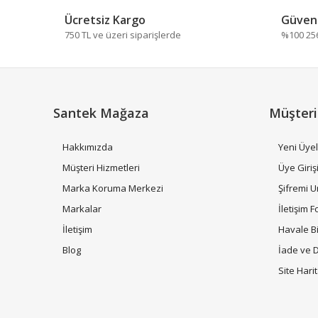
Ürün açıklamasında eksik bilgiler bulunuyor.
Ücretsiz Kargo
Güvenl
Ürün bilgilerinde hatalar bulunuyor.
750 TL ve üzeri siparişlerde
%100 256 
Ürün fiyatı diğer sitelerden daha pahalı.
Bu ürüne benzer farklı alternatifler olmalı.
Santek Mağaza
Müşteri
Hakkımızda
Yeni Üyel
Müşteri Hizmetleri
Üye Giriş
Marka Koruma Merkezi
Şifremi 
Markalar
İletişim 
İletişim
Havale B
Blog
İade ve 
Site Hari