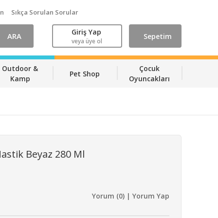
ın
Sıkça Sorulan Sorular
Giriş Yap
ARA
Sepetim
veya üye ol
Outdoor &
Çocuk
Pet Shop
Kamp
Oyuncakları
astik Beyaz 280 Ml
Yorum (0) | Yorum Yap