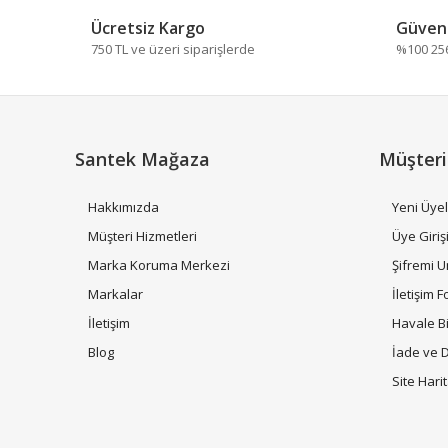
Ürün açıklamasında eksik bilgiler bulunuyor.
Ücretsiz Kargo
Güvenl
Ürün bilgilerinde hatalar bulunuyor.
750 TL ve üzeri siparişlerde
%100 256 
Ürün fiyatı diğer sitelerden daha pahalı.
Bu ürüne benzer farklı alternatifler olmalı.
Santek Mağaza
Müşteri
Hakkımızda
Yeni Üyel
Müşteri Hizmetleri
Üye Giriş
Marka Koruma Merkezi
Şifremi 
Markalar
İletişim 
İletişim
Havale B
Blog
İade ve 
Site Hari