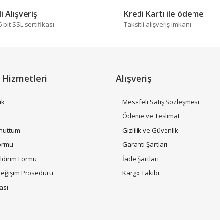
i Alışveriş
Kredi Kartı ile ödeme
bit SSL sertifikası
Taksitli alışveriş imkanı
 Hizmetleri
Alışveriş
ik
Mesafeli Satış Sözleşmesi
Gönder
i
Ödeme ve Teslimat
Unuttum
Gizlilik ve Güvenlik
Formu
Garanti Şartları
ildirim Formu
İade Şartları
Değişim Prosedürü
Kargo Takibi
tası