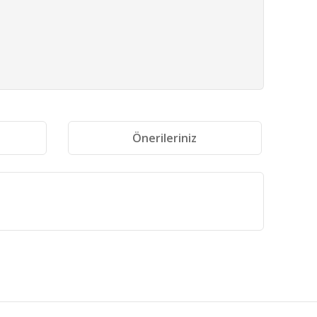
i
Önerileriniz
fımıza iletebilirsiniz.