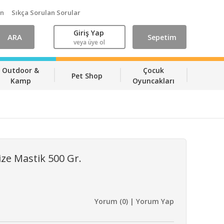
ın
Sıkça Sorulan Sorular
Giriş Yap
ARA
Sepetim
veya üye ol
Outdoor &
Çocuk
Pet Shop
Kamp
Oyuncakları
ize Mastik 500 Gr.
Yorum (0) | Yorum Yap