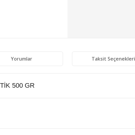
Yorumlar
Taksit Seçenekler
TİK 500 GR
 diğer konularda yetersiz gördüğünüz noktaları öneri formunu kullanarak tara
Bu ürüne ilk yorumu siz yapın!
Yorum Yaz