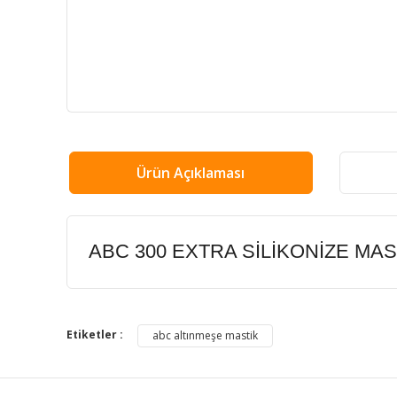
Ürün Açıklaması
ABC 300 EXTRA SİLİKONİZE MAS
Bu ürünün fiyat bilgisi, resim, ürün açıklamalarında ve
Görüş ve önerileriniz için teşekkür ederiz.
Etiketler :
abc altınmeşe mastik
Ürün resmi kalitesiz, bozuk veya görüntülenemiyor.