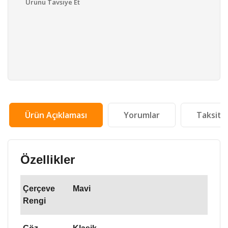
Ürünü Tavsiye Et
Ürün Açıklaması
Yorumlar
Taksit 
Özellikler
Çerçeve
Mavi
Rengi