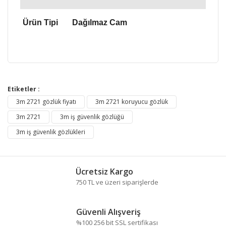
Ürün Tipi
Dağılmaz Cam
Bu ürünün fiyat bilgisi, resim, ürün açıklamalarında ve
diğer konularda yetersiz gördüğünüz noktaları öneri
Etiketler :
Bu ürüne ilk yorumu siz yapın!
formunu kullanarak tarafımıza iletebilirsiniz.
3m 2721 gözlük fiyatı
3m 2721 koruyucu gözlük
Görüş ve önerileriniz için teşekkür ederiz.
3m 2721
3m iş güvenlik gözlüğü
Yorum Yaz
3m iş güvenlik gözlükleri
Ürün resmi kalitesiz, bozuk veya görüntülenemiyor.
Ürün açıklamasında eksik bilgiler bulunuyor.
Ürün bilgilerinde hatalar bulunuyor.
Ücretsiz Kargo
Ürün fiyatı diğer sitelerden daha pahalı.
750 TL ve üzeri siparişlerde
Bu ürüne benzer farklı alternatifler olmalı.
Güvenli Alışveriş
%100 256 bit SSL sertifikası