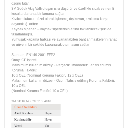
ozonu tutar.
3M Soğuk Akış Valfı oluşan ısıyı düşürür ve özellikle sıcak ve nemli
koşullarda rahat bir koruma sağlar
Kıvılcım tutucu – özel olarak işlenmiş dış kovan, kıvılcıma karşı
dayanıklığı arttırır.
Kaynak siperleri – kaynak siperlerinin altına takılabilecek şekilde
tasarlanmıştır.
Yumuşak kapama halkası ve ayarlanabilen bantlar maskelerin rahat
ve güvenli bir şekilde kapanarak oturmasını sağlar
Standart: EN149:2001 FFP2
Onay: CE İşaretli
Maksimum kullanım düzeyi - Parçacıklı maddeler: Tahsis edilmiş
Koruma Faktörü:
10 x OEL (Nominal Koruma Faktörü 12 x OEL)
Maksimum kullanım düzeyi - Ozon: Tahsis edilmiş Koruma Faktörü:
10 x OEL
(Nominal Koruma Faktörü 10 x OEL)
3M STOK NO: 70071564010
Ürün Özellikleri
Aktif Karbon
Hayır
Katlanabilir
Hayır
Ventil
Var