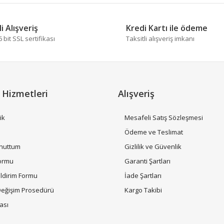
i Alışveriş
Kredi Kartı ile ödeme
bit SSL sertifikası
Taksitli alışveriş imkanı
 Hizmetleri
Alışveriş
ik
Mesafeli Satış Sözleşmesi
i
Ödeme ve Teslimat
Unuttum
Gizlilik ve Güvenlik
Formu
Garanti Şartları
ildirim Formu
İade Şartları
Değişim Prosedürü
Kargo Takibi
tası