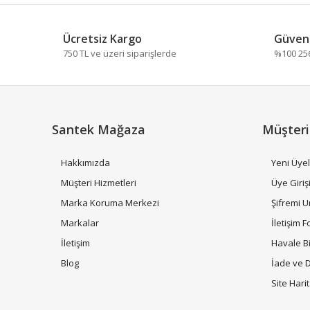
Ücretsiz Kargo
Güvenl
750 TL ve üzeri siparişlerde
%100 256 
Santek Mağaza
Müşteri
Hakkımızda
Yeni Üyel
Müşteri Hizmetleri
Üye Giriş
Marka Koruma Merkezi
Şifremi 
Markalar
İletişim 
İletişim
Havale B
Blog
İade ve 
Site Hari