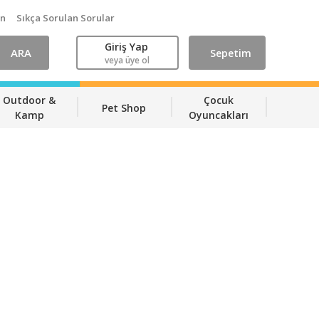
ın
Sıkça Sorulan Sorular
Giriş Yap
ARA
Sepetim
veya üye ol
Outdoor &
Çocuk
Pet Shop
Kamp
Oyuncakları