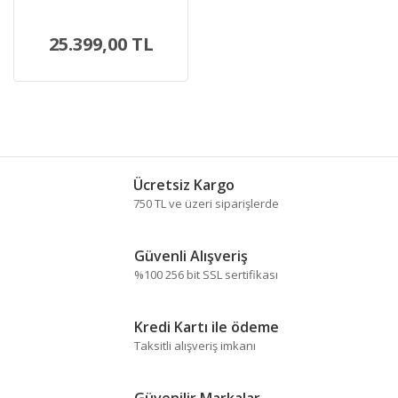
(1X4.0 AH) 0.601.8G2.021
25.399,00 TL
Ücretsiz Kargo
750 TL ve üzeri siparişlerde
Güvenli Alışveriş
%100 256 bit SSL sertifikası
Kredi Kartı ile ödeme
Taksitli alışveriş imkanı
Güvenilir Markalar