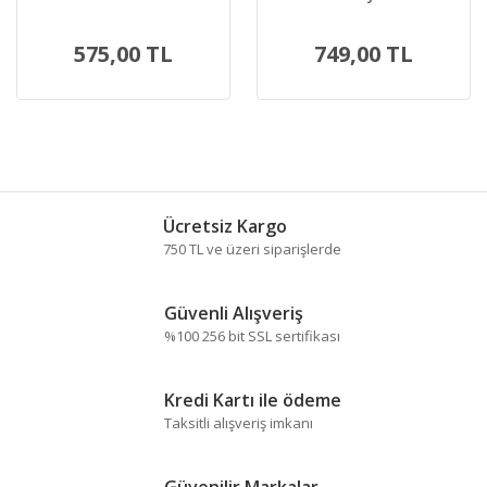
Diyagonal Yan Keski 160 mm
1.600.A03.2VE
575,00 TL
749,00 TL
Ücretsiz Kargo
750 TL ve üzeri siparişlerde
Güvenli Alışveriş
%100 256 bit SSL sertifikası
Kredi Kartı ile ödeme
Taksitli alışveriş imkanı
Güvenilir Markalar