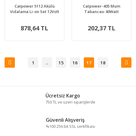
Catpower 5112 Akülü
Catpower-405 Mum
Vidalama Li-on Set 12Volt
Tabancası 40Watt
1.3Ah
878,64 TL
202,37 TL
1
..
15
16
17
18
Ücretsiz Kargo
750 TL ve üzeri siparişlerde
Güvenli Alışveriş
%100 256 bit SSL sertifikası